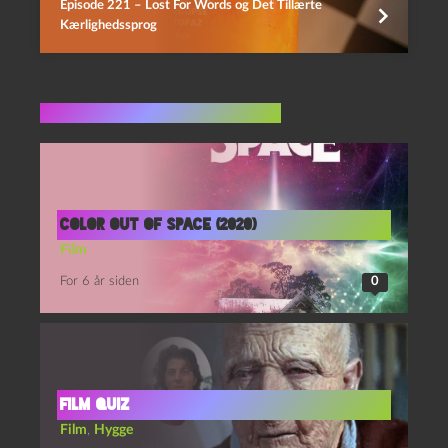
Episode 221 – Lost For Words og Det Tillærte
Kærlighedssprog
Flere indlæg i samme dur
Color Out of Space (2020)
Film
For 6 år siden
0
film quiz
Film
,
Hygge