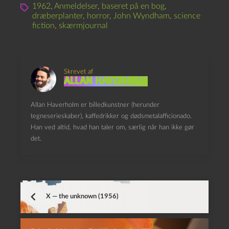
1962
,
Anmeldelser
,
baseret på en bog
,
dræberplanter
,
horror
,
John Wyndham
,
science
fiction
,
skærmjournal
Skrevet af
Allan Haverholm
Allan Haverholm er billedkunstner (herunder
tegneserieskaber), kaffedrikker og dødsmetalafficionado.
Han ved altid, hvad han taler om, særlig når han ikke gør
det.
X — the unknown (1956)