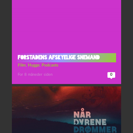
Forstadens Afskyelige Snemand
Film
,
Hygge
,
Podcasts
For 8 måneder siden
0