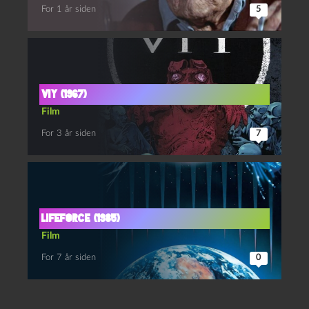
For 1 år siden
5
Viy (1967)
Film
For 3 år siden
7
Lifeforce (1985)
Film
For 7 år siden
0