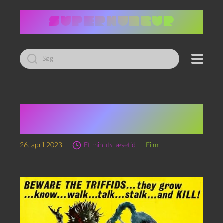
Led
efter:
The day of the Triffids
(1962)
26. april 2023
Et minuts læsetid
Film