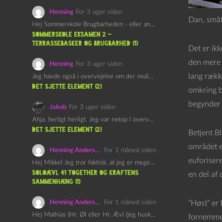
Henning
For 3 uger siden
Dan, småf
Hej Sommerskole Brugbarheden - eller anvendeligheden - af "Øl&Ævl" er…
Sommerskole Eksamen 2 –
Terrassebasker og Brugbarhed (1)
Det er ik
den mere 
Henning
For 3 uger siden
lang rækk
Jeg havde også i overvejelse om der muligvis kunne være…
det sjette element (2)
omkring b
begynder 
Jakob
For 3 uger siden
Ahja, herligt herligt. Jeg var netop I overvejelser om at…
det sjette element (2)
Betjent Bl
området e
Henning Andersen
For 1 måned siden
euforisere
Hej Mikkel Jeg tror faktisk, at jeg er meget enig…
Soloævl 41 Together og Kraftens
en del af
Sammenhæng (1)
Henning Andersen
For 1 måned siden
”Høst” er 
Hej Mathias (Hr. Øl eller Hr. Ævl (jeg husker ikke…
fornemmel