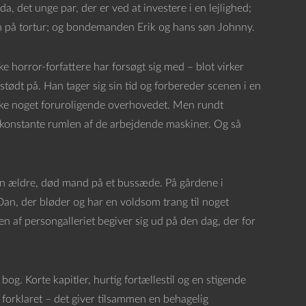
a, det unge par, der er ved at investere i en lejlighed;
 på tortur; og bondemanden Erik og hans søn Johnny.
 horror-forfattere har forsøgt sig med – blot virker
tødt på. Han tager sig sin tid og forbereder scenen i en
 Ikke noget foruroligende overhovedet. Men rundt
 konstante rumlen af de arbejdende maskiner. Og så
 – en ældre, død mand på et bussæde. På gårdene i
Dan, der bløder og har en voldsom trang til noget
en af persongalleriet begiver sig ud på den dag, der for
og. Korte kapitler, hurtig fortællestil og en stigende
forklaret – det giver tilsammen en behagelig