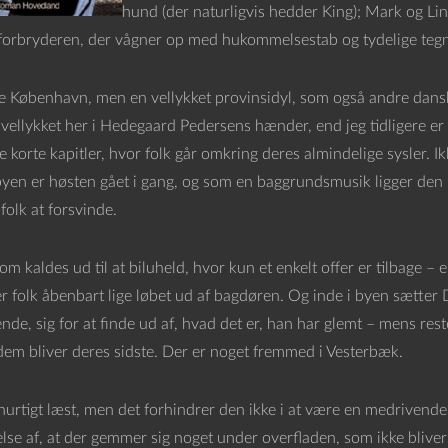
hund (der naturligvis hedder King); Mark og Lind
orbryderen, der vågner op med hukommelsestab og tydelige tegn
ke København, men en vellykket provinsidyl, som også andre danske
vellykket her i Hedegaard Pedersens hænder, end jeg tidligere er s
e korte kapitler, hvor folk går omkring deres almindelige sysler.
yen er høsten gået i gang, og som en baggrundsmusik ligger den
folk at forsvinde.
om kaldes ud til at biluheld, hvor kun et enkelt offer er tilbage
r folk åbenbart lige løbet ud af bagdøren. Og inde i byen sætter 
nde, sig for at finde ud af, hvad det er, han har glemt – mens rest
 dem bliver deres sidste. Der er noget fremmed i Vesterbæk.
hurtigt læst, men det forhindrer den ikke i at være en medrivende b
se af, at der gemmer sig noget under overfladen, som ikke bliver 