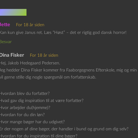
mentarer
Jette
For 18 år siden
Kan kun give Janus ret. Læs “Høst” – det er rigtig god dansk horror!
Besvar
Dina Fisker
For 18 år siden
Hej, Jakob Hedegaard Pedersen.
Jeg hedder Dina Fisker kommer fra Faaborgegnens Efterskole, mig og min v
vil gerne stille dig nogle spørgsmål om forfatterskab.
Hvordan blev du forfatter?
Hvad gav dig inspiration til at være forfatter?
Hvor arbejder du(hjemme)?
Hvordan for du din løn?
Hvor mange bøger har du udgivet?
Er der nogen af dine bøger, der handler i bund og grund om dig selv?
Hvordan for du inspiration til dine bøger?