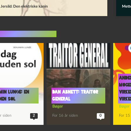
Jersild: Den elektriske kanin
Mette
indlæg i samme dur
Ande
Moge
min Lunøe: En
Dan Abnett: Traitor
Virke
den sol
General
virke
Bøger
Bøger
r siden
2
For 16 år siden
0
For 15 