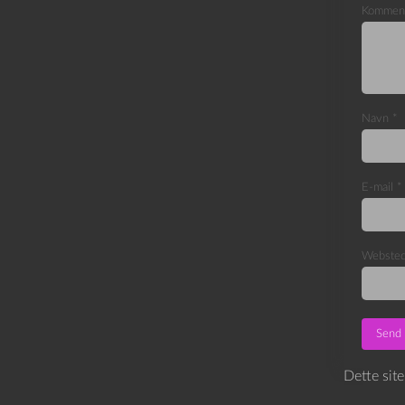
Kommen
Navn
*
E-mail
*
Webste
Dette sit