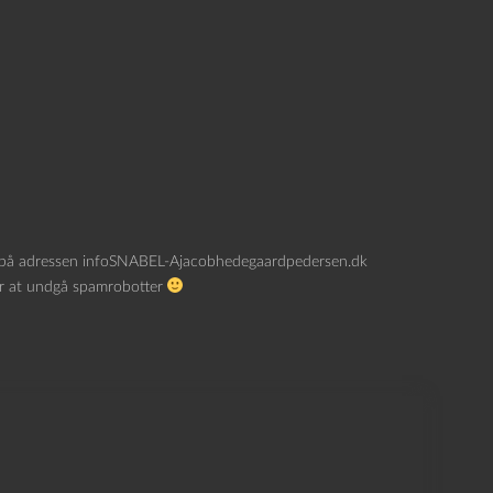
 ham på adressen infoSNABEL-Ajacobhedegaardpedersen.dk
or at undgå spamrobotter