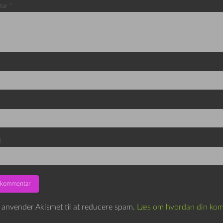
tar
*
d
e anvender Akismet til at reducere spam.
Læs om hvordan din kom