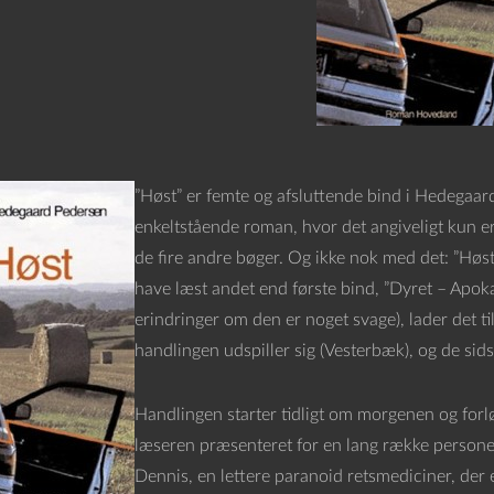
”Høst” er femte og afsluttende bind i Hedegaar
enkeltstående roman, hvor det angiveligt kun e
de fire andre bøger. Og ikke nok med det: ”Høst
have læst andet end første bind, ”Dyret – Apoka
erindringer om den er noget svage), lader det til
handlingen udspiller sig (Vesterbæk), og de sids
Handlingen starter tidligt om morgenen og forløb
læseren præsenteret for en lang række personer
Dennis, en lettere paranoid retsmediciner, der e