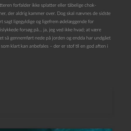
eren forfalder ikke splatter eller tåbelige chok-
ener, der aldrig kammer over. Dog skal nævnes de sidste
t sagt ligegyldige og ligefrem ødelæggende for
islykkede forsøg på… ja, jeg ved ikke hvad; at være
æret så gennemført nede på jorden og endda har undgået
som klart kan anbefales – der er stof til en god aften i