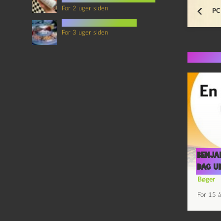
For 2 uger siden
PC 
mad i science fiction
For 3 uger siden
Flere 
Benja
dag u
Bøger
For 15 å