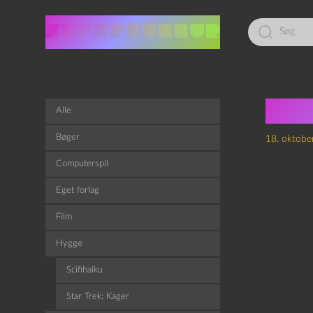
Led
efter:
Jac
Alle
Bøger
18. oktobe
Computerspil
Eget forlag
Film
Hygge
Scifihaiku
Star Trek: Kager