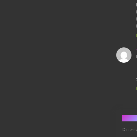
Skri
Din e-ma