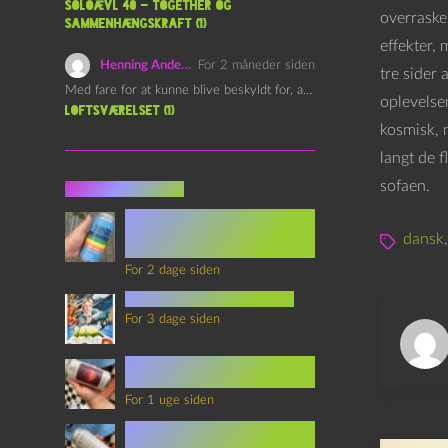
Soloævl 40 – Together og
overraskel
sammenhængskraft (1)
effekter,
Henning Andersen
For 2 måneder siden
tre sider
Med fare for at kunne blive beskyldt for, at være…
oplevelse
Loftsværelset (1)
kosmisk, 
langt de f
sofaen.
Seneste indlæg
Episode 360 – VHS Fast
Forward og
dansk
Notérgranater
For 2 dage siden
youtubes lyksaligheder
For 3 dage siden
Sommerskole Eksamen 4 –
Synth Wave og Venskab
For 1 uge siden
Sommerskole Eksamen 3 –
Synth Wave og Solipsisme