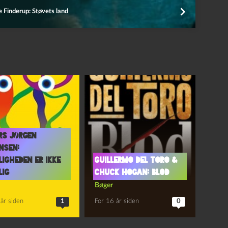
 Finderup: Støvets land
rs Jørgen
nsen:
ligheden er ikke
Guillermo del Toro &
lig
Chuck Hogan: Blod
Bøger
år siden
1
For 16 år siden
0