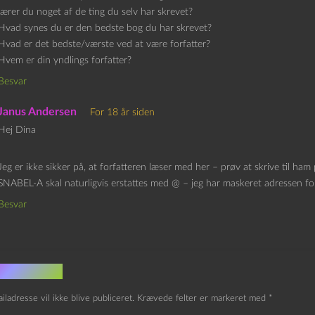
lærer du noget af de ting du selv har skrevet?
Hvad synes du er den bedste bog du har skrevet?
Hvad er det bedste/værste ved at være forfatter?
Hvem er din yndlings forfatter?
Besvar
Janus Andersen
For 18 år siden
Hej Dina
Jeg er ikke sikker på, at forfatteren læser med her – prøv at skrive til
SNABEL-A skal naturligvis erstattes med @ – jeg har maskeret adressen f
Besvar
v et svar
iladresse vil ikke blive publiceret.
Krævede felter er markeret med
*