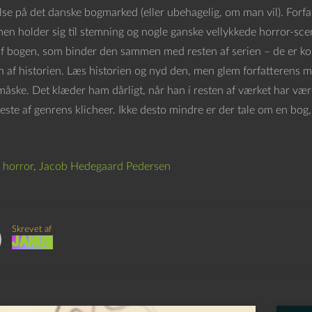
se på det danske bogmarked (eller ubehagelig, om man vil). Forfatt
 men holder sig til stemning og nogle ganske vellykkede horror-sc
 af bogen, som binder den sammen med resten af serien – de er kor
n af historien. Læs historien og nyd den, men glem forfatterens m
måske. Det klæder ham dårligt, når han i resten af værket har v
leste af genrens klicheer. Ikke desto mindre er der tale om en bog, 
,
horror
,
Jacob Hedegaard Pedersen
Skrevet af
Janus