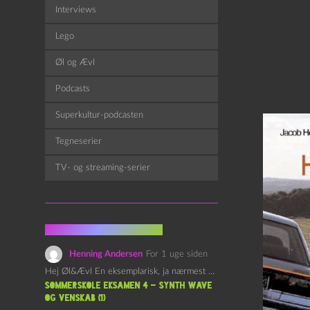
Interviews
Lego
Øl og Ævl
Podcasts
Superkultur-podcasten
Tegneserier
TV- og streaming-serier
Fra kommentarsporet
Henning Andersen
For 1 uge siden
Hej Øl&Ævl En eksemplarisk, ja nærmest yndefuld, afslutning på SOMMERSKOLEN.…
Sommerskole Eksamen 4 – Synth Wave
og Venskab (1)