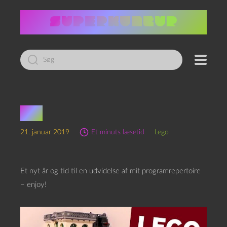
Led
efter:
By?
21. januar 2019
Et minuts læsetid
Lego
Et nyt år og tid til en udvidelse af mit programrepertoire
– enjoy!