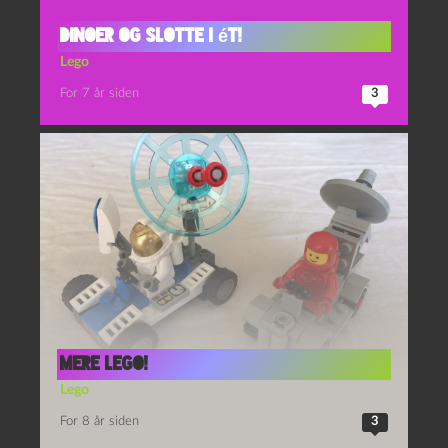
Dinoer og slotte i ét!
Lego
For 7 år siden
3
Mere lego!
Lego
For 8 år siden
3