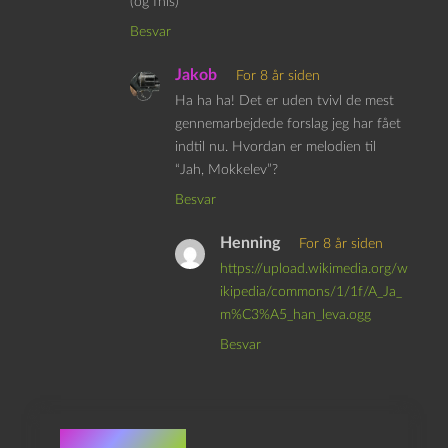
(og fnis)
Besvar
Jakob
For 8 år siden
Ha ha ha! Det er uden tvivl de mest
gennemarbejdede forslag jeg har fået
indtil nu. Hvordan er melodien til
“Jah, Mokkelev”?
Besvar
Henning
For 8 år siden
https://upload.wikimedia.org/w
ikipedia/commons/1/1f/A_Ja_
m%C3%A5_han_leva.ogg
Besvar
Skriv et svar