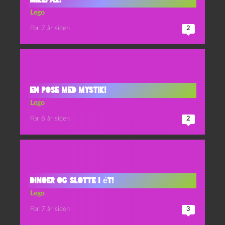
Lego
For 7 år siden
2
En pose med mystik!
Lego
For 8 år siden
2
Dinoer og slotte i ét!
Lego
For 7 år siden
3