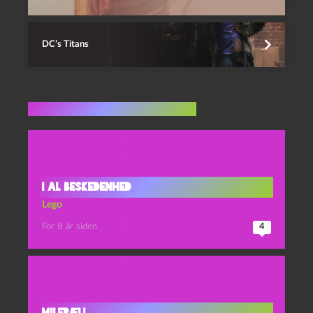
DC’s Titans
Flere indlæg i samme dur
I al beskedenhed
Lego
For 8 år siden
4
Milepæl!