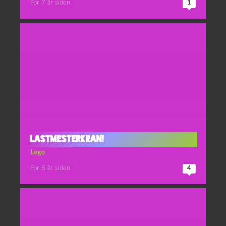
For 7 år siden
1
Lastmesterkran!
Lego
For 8 år siden
4