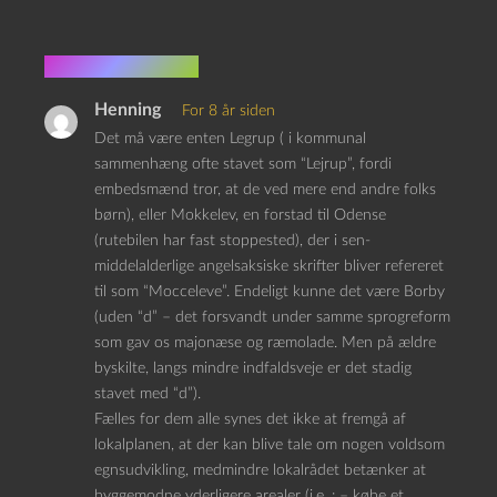
5 kommentarer
Henning
For 8 år siden
Det må være enten Legrup ( i kommunal
sammenhæng ofte stavet som “Lejrup”, fordi
embedsmænd tror, at de ved mere end andre folks
børn), eller Mokkelev, en forstad til Odense
(rutebilen har fast stoppested), der i sen-
middelalderlige angelsaksiske skrifter bliver refereret
til som “Mocceleve”. Endeligt kunne det være Borby
(uden “d” – det forsvandt under samme sprogreform
som gav os majonæse og ræmolade. Men på ældre
byskilte, langs mindre indfaldsveje er det stadig
stavet med “d”).
Fælles for dem alle synes det ikke at fremgå af
lokalplanen, at der kan blive tale om nogen voldsom
egnsudvikling, medmindre lokalrådet betænker at
byggemodne yderligere arealer (i.e. : – købe et