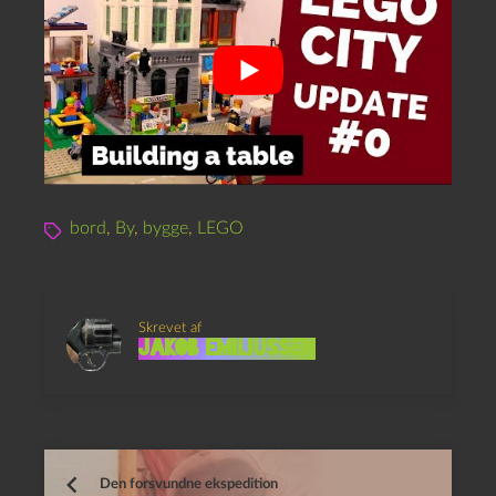
bord
,
By
,
bygge
,
LEGO
Skrevet af
Jakob Emiliussen
Den forsvundne ekspedition