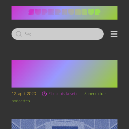
Led
efter:
Transmissioner fra
karantænen: 4′ 33” 2020
DK 02
12. april 2020
Et minuts læsetid
Superkultur-
podcasten