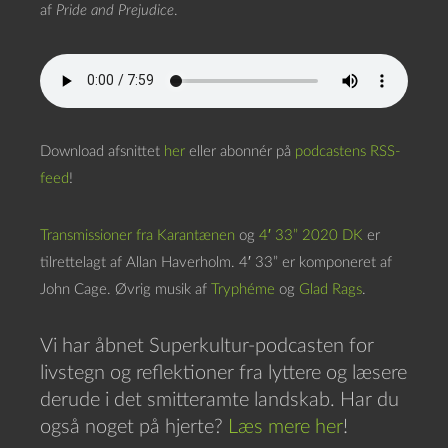
af
Pride and Prejudice
.
Download afsnittet
her
eller abonnér på
podcastens RSS-
feed
!
Transmissioner fra Karantænen
og
4′ 33” 2020 DK
er
tilrettelagt af Allan Haverholm. 4′ 33” er komponeret af
John Cage. Øvrig musik af
Tryphéme
og
Glad Rags
.
Vi har åbnet Superkultur-podcasten for
livstegn og reflektioner fra lyttere og læsere
derude i det smitteramte landskab. Har du
også noget på hjerte?
Læs mere her
!