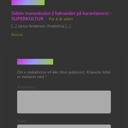
1 kommentar
Sidste transmission (i kølvandet på karantænen) –
SUPERKULTUR
For 6 år siden
[…] Janus Andersen, Fredericia […]
Besvar
Skriv et svar
Din e-mailadresse vil ikke blive publiceret.
Krævede felter
er markeret med
*
Kommentar
*
Navn
*