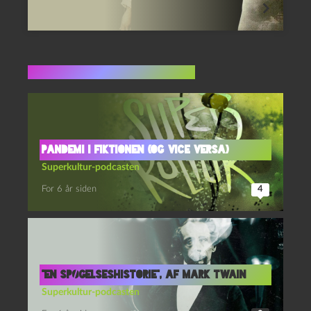
Flere indlæg i samme dur
Pandemi i fiktionen (og vice versa)
Superkultur-podcasten
For 6 år siden
4
“En spøgelseshistorie”, af Mark Twain
Superkultur-podcasten