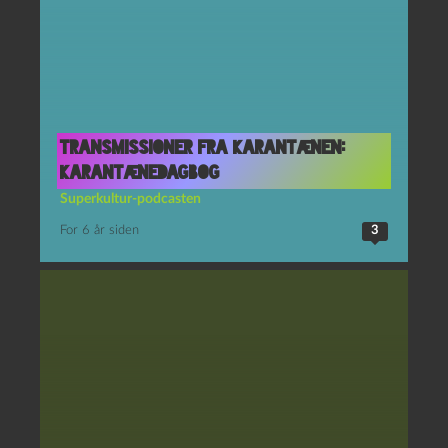
Transmissioner fra Karantænen:
Karantænedagbog
Superkultur-podcasten
For 6 år siden
3