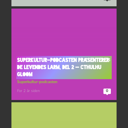
Superkultur-podcasten præsenterer:
De levendes larm, del 2 — Cthulhu
Gloom
Superkultur-podcasten
For 2 år siden
0