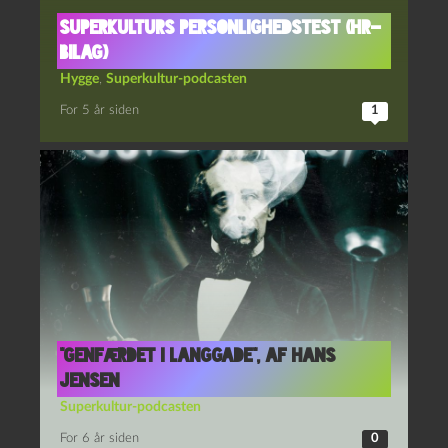
Superkulturs personlighedstest (HR-
bilag)
Hygge
,
Superkultur-podcasten
For 5 år siden
1
“Genfærdet i Langgade”, af Hans
Jensen
Superkultur-podcasten
For 6 år siden
0