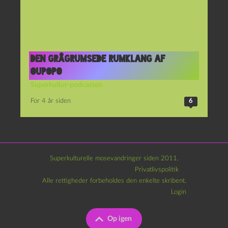
Den grågrumsede rumklang af
OuPoPo
Superkultur-podcasten
For 4 år siden
6
Superkulturelle mosevandringer siden 2011.
Privatlivspolitik
Alle rettigheder forbeholdes den enkelte skribent.
Login
Op igen