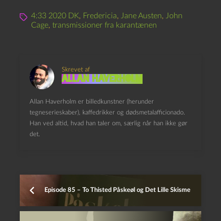
4:33 2020 DK
,
Fredericia
,
Jane Austen
,
John
Cage
,
transmissioner fra karantænen
Skrevet af
Allan Haverholm
Allan Haverholm er billedkunstner (herunder
tegneserieskaber), kaffedrikker og dødsmetalafficionado.
Han ved altid, hvad han taler om, særlig når han ikke gør
det.
Episode 85 – To Thisted Påskeøl og Det Lille Skisme