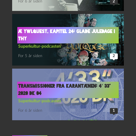
For 6 år siden
2
Æ YwlQuest, kapitel 24: Glade juledage i
Thy
Superkultur-podcasten
For 5 år siden
2
Transmissioner fra Karantænen: 4′ 33”
2020 DK 04
Superkultur-podcasten
For 6 år siden
1