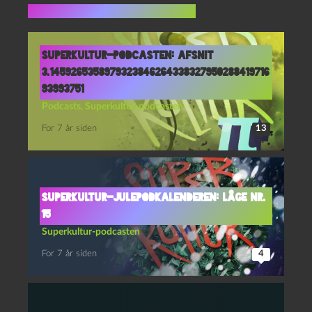
Flere indlæg i samme dur
Superkultur-podcasten: Afsnit
3.1459265358979323846264338327950288419716
93993751
Podcasts
,
Superkultur-podcasten
For 7 år siden
13
Superkultur-julepodkalenderen: Låge nr.
15
Superkultur-podcasten
For 7 år siden
4