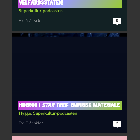
velfærdsstaten!
Superkultur-podcasten
For 5 år siden
0
Horror i
Star Trek
: Empirisk materiale
Hygge
,
Superkultur-podcasten
For 7 år siden
2