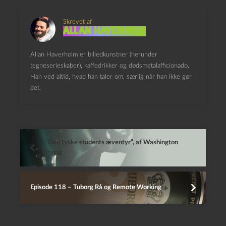
Skrevet af
Allan Haverholm
Allan Haverholm er billedkunstner (herunder
tegneserieskaber), kaffedrikker og dødsmetalafficionado.
Han ved altid, hvad han taler om, særlig når han ikke gør
det.
“Den tyske students æventyr”, af Washington
Irving
Episode 118 – Tuborg Rå og Remote Working