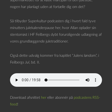
supermarkedet for at købe marcipan til den julestue,
nogen har planlagt uden at fortælle dig om det?
Så tilbyder Superkultur-podcasten dig i hvert fald tyve
minutters julekalenderpause her, hvor Allan oplader sin
stentorrøst i HF Feilbergs dybt foruroligende udlægning af
vores grundlæggende juletraditioner.
Også dette udvalg kommer fra kapitlet “Julens løndom”, i
Feilbergs
Jul
, bd. II.
Download afsnittet
her
eller abonnér på
podcastens RSS-
feed
!