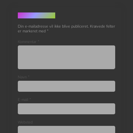
Skriv et svar
Din e-mailadresse vil ikke blive publiceret.
Krævede felter
er markeret med
*
Kommentar
*
Navn
*
E-mail
*
Websted