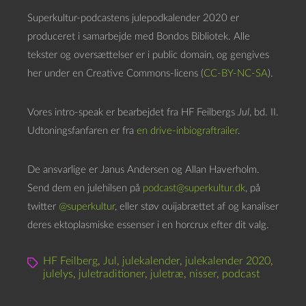
Superkultur-podcastens julepodkalender 2020 er
produceret i samarbejde med Bondos Bibliotek. Alle
tekster og oversættelser er i public domain, og gengives
her under en Creative Commons-licens (
CC-BY-NC-SA
).
Vores intro-speak er bearbejdet fra HF Feilbergs
Jul
, bd. II.
Udtoningsfanfaren er fra
en drive-inbiograftrailer
.
De ansvarlige er Janus Andersen og Allan Haverholm.
Send dem en julehilsen på
podcast@superkultur.dk
, på
twitter
@superkultur
, eller støv ouijabrættet af og kanaliser
deres ektoplasmiske essenser i en horcrux efter dit valg.
HF Feilberg
,
Jul
,
julekalender
,
julekalender 2020
,
julelys
,
juletraditioner
,
juletræ
,
nisser
,
podcast