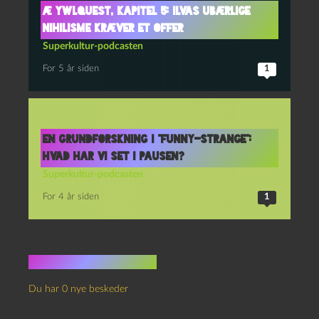
Æ YwlQuest, kapitel 5: Ilvas ubærlige
nihilisme kræver et offer
Superkultur-podcasten
For 5 år siden
1
En grundforskning i “funny-strange”:
Hvad har vi set i pausen?
Superkultur-podcasten
For 4 år siden
1
Ingen kommentarer
Du har 0 nye beskeder