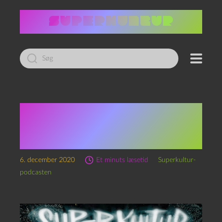
Led
efter:
“Julens Løndom”, del 2:
Nissen, juletræet og
julelyset.
6. december 2020
Et minuts læsetid
Superkultur-
podcasten