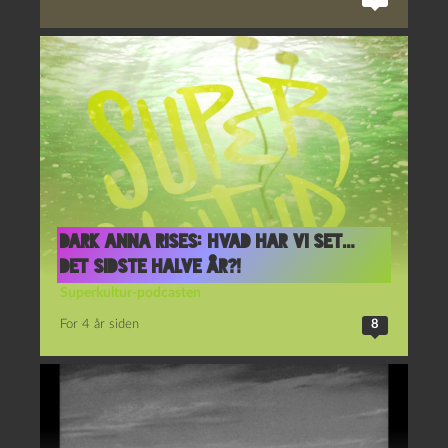
Dark Anna Rises: Hvad har vi set…
det sidste halve år?!
Superkultur-podcasten
For 4 år siden
8