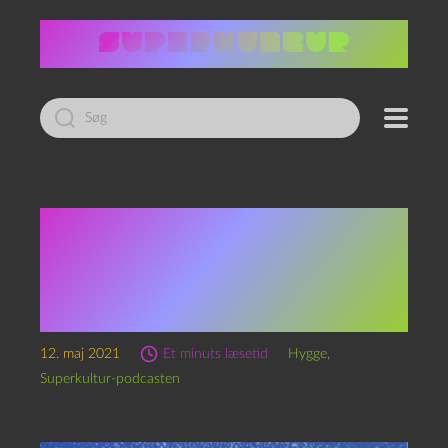
Led
efter:
Så jeg skal have en test
(Transmissioner fra
karantænen — et år
efter)
12. maj 2021
Et minuts læsetid
Hygge
,
Superkultur-podcasten