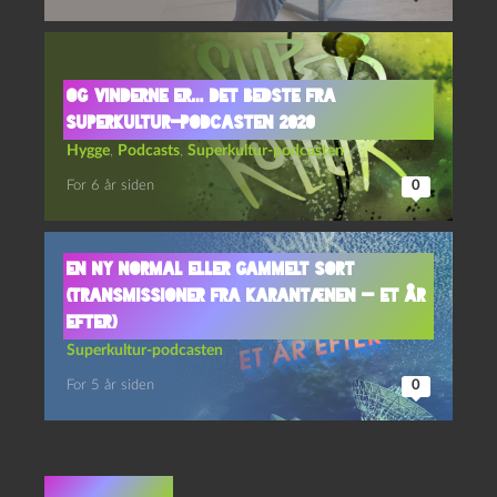
Og vinderne er… Det bedste fra
Superkultur-podcasten 2020
Hygge
,
Podcasts
,
Superkultur-podcasten
For 6 år siden
0
En ny normal eller gammelt sort
(Transmissioner fra karantænen — et år
efter)
Superkultur-podcasten
For 5 år siden
0
1 kommentar