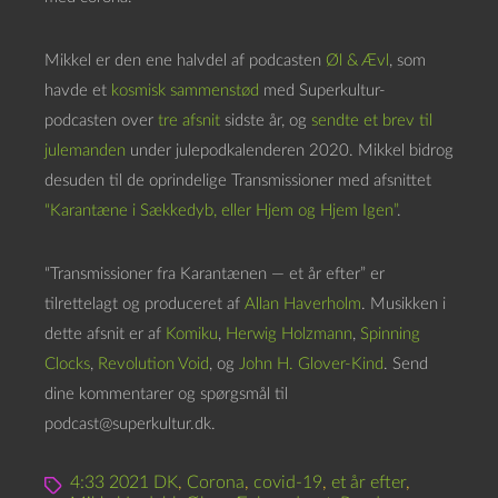
Mikkel er den ene halvdel af podcasten
Øl & Ævl
, som
havde et
kosmisk sammenstød
med Superkultur-
podcasten over
tre
afsnit
sidste år, og
sendte et brev til
julemanden
under julepodkalenderen 2020. Mikkel bidrog
desuden til de oprindelige Transmissioner med afsnittet
“Karantæne i Sækkedyb, eller Hjem og Hjem Igen”
.
“Transmissioner fra Karantænen — et år efter” er
tilrettelagt og produceret af
Allan Haverholm
. Musikken i
dette afsnit er af
Komiku
,
Herwig Holzmann
,
Spinning
Clocks
,
Revolution Void
, og
John H. Glover-Kind
. Send
dine kommentarer og spørgsmål til
podcast@superkultur.dk.
4:33 2021 DK
,
Corona
,
covid-19
,
et år efter
,