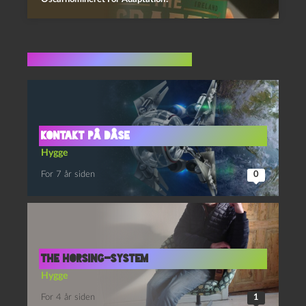
Flere indlæg i samme dur
Kontakt på dåse
Hygge
For 7 år siden
0
THE HORSING-SYSTEM
Hygge
For 4 år siden
1