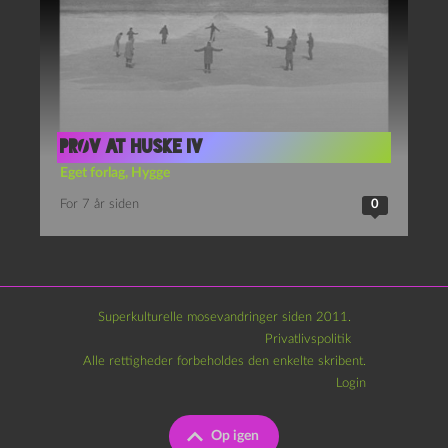
Prøv at huske IV
Eget forlag
,
Hygge
For 7 år siden
0
Superkulturelle mosevandringer siden 2011.
Privatlivspolitik
Alle rettigheder forbeholdes den enkelte skribent.
Login
Op igen