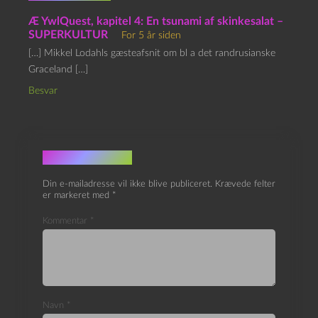
Æ YwlQuest, kapitel 4: En tsunami af skinkesalat –
SUPERKULTUR
For 5 år siden
[…] Mikkel Lodahls gæsteafsnit om bl a det randrusianske
Graceland […]
Besvar
Skriv et svar
Din e-mailadresse vil ikke blive publiceret.
Krævede felter
er markeret med
*
Kommentar
*
Navn
*