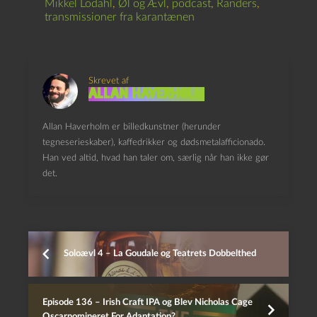
Mikkel Lodahl
,
Øl og Ævl
,
podcast
,
Randers
,
transmissioner fra karantænen
Skrevet af
Allan Haverholm
Allan Haverholm er billedkunstner (herunder
tegneserieskaber), kaffedrikker og dødsmetalafficionado.
Han ved altid, hvad han taler om, særlig når han ikke gør
det.
Soloævl 4 – La Goudale og Teatrets Dobbelthed
Episode 136 – Irish Craft IPA og Blev Nicholas Cage
Oscarnomineret For Adaptation?