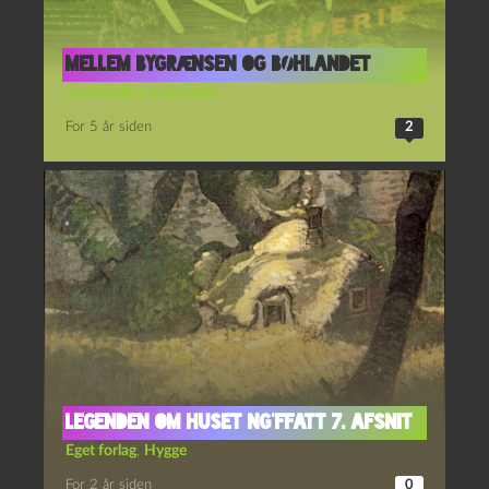
Mellem bygrænsen og bøhlandet
Superkultur-podcasten
For 5 år siden
2
legenden om huset ng’ffatt 7. afsnit
Eget forlag
,
Hygge
For 2 år siden
0