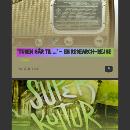
“Turen går til …” – en research-rejse
Hygge
For 3 år siden
4