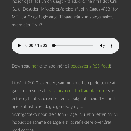
indser også, at kun en usagt vits adskiller ham fra det Grå
Guld. Desuden Mikkels opførelse af John Cages 4’33” for
MTU, APV og fuglesang. Tilbage står kun spørgsmålet,
hvem ejer Elvis?
Download
her
, eller abonnér på
podcastens RSS-feed
!
I foråret 2020 lavede vi, sammen med en perlerække af
gæster, en serie af
Transmissioner fra Karantænen
, hvori
vi forsøgte at kapere den første bølge af covid-19, med
hjælp af fiktioner, dagbogsindslag og …
avantgardekomponisten John Cage. Nu, et år efter, har vi
indbudt de samme deltagere til at reflektere over året
med corona.