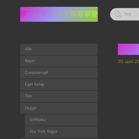
Led
efter:
Nog
Alle
Bøger
20. april 2
Computerspil
Eget forlag
Film
Hygge
Scifihaiku
Star Trek: Kager