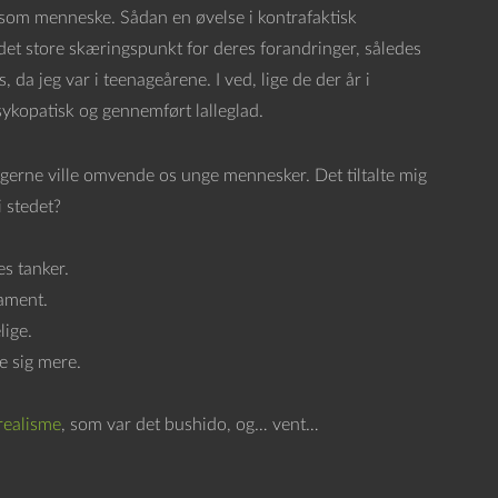
 som menneske. Sådan en øvelse i kontrafaktisk
det store skæringspunkt for deres forandringer, således
 da jeg var i teenageårene. I ved, lige de der år i
ykopatisk og gennemført lalleglad.
 gerne ville omvende os unge mennesker. Det tiltalte mig
 stedet?
es tanker.
dament.
lige.
ne sig mere.
realisme
, som var det bushido, og… vent…