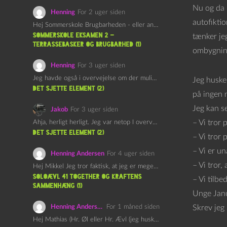
Nu og da 
Henning
For 2 uger siden
autofikti
Hej Sommerskole Brugbarheden - eller anvendeligheden - af "Øl&Ævl" er…
Sommerskole Eksamen 2 –
tænker jeg
Terrassebasker og Brugbarhed (1)
ombygning
Henning
For 3 uger siden
Jeg havde også i overvejelse om der muligvis kunne være…
Jeg huske
det sjette element (2)
på ingen 
Jeg kan se
Jakob
For 3 uger siden
– Vi tror 
Ahja, herligt herligt. Jeg var netop I overvejelser om at…
det sjette element (2)
– Vi tror
– Vi er un
Henning Andersen
For 4 uger siden
– Vi tror,
Hej Mikkel Jeg tror faktisk, at jeg er meget enig…
Soloævl 41 Together og Kraftens
– Vi tilbe
Sammenhæng (1)
Unge Janu
Henning Andersen
For 1 måned siden
Skrev jeg 
Hej Mathias (Hr. Øl eller Hr. Ævl (jeg husker ikke…