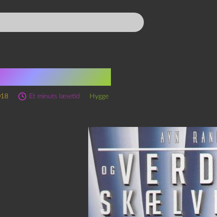
et om religion
018
Et minuts læsetid
Hygge