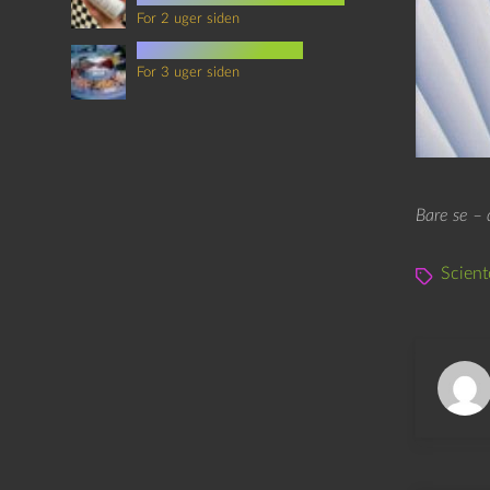
For 2 uger siden
mad i science fiction
For 3 uger siden
Bare se – 
Scient