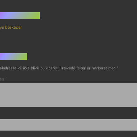
 kommentarer
ye beskeder
v et svar
iladresse vil ikke blive publiceret.
Krævede felter er markeret med
*
tar
*