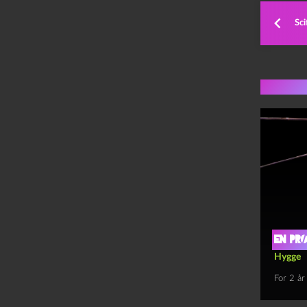
Sci
Flere 
En pr
Hygge
For 2 år