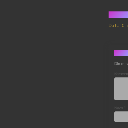
Ingen
Du har 0 n
Skri
Din e-ma
Kommen
Navn
*