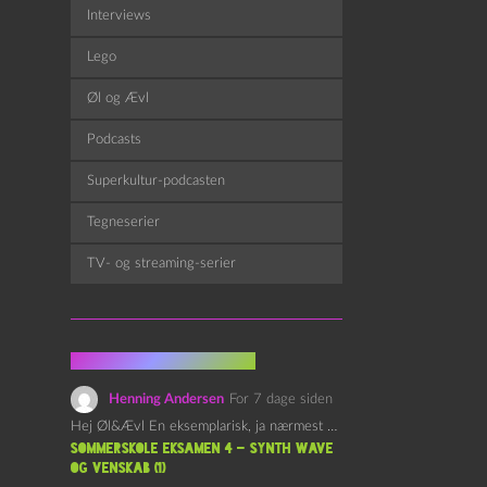
Interviews
Lego
Øl og Ævl
Podcasts
Superkultur-podcasten
Tegneserier
TV- og streaming-serier
Fra kommentarsporet
Henning Andersen
For 7 dage siden
Hej Øl&Ævl En eksemplarisk, ja nærmest yndefuld, afslutning på SOMMERSKOLEN.…
Sommerskole Eksamen 4 – Synth Wave
og Venskab (1)