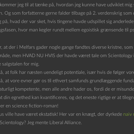
kommer jeg til at tænke på, hvordan jeg kunne have udviklet mig
on. Og som forfatterne gerne falder tilbage på 2. verdenskrig som 
 på, hvad der var sket, hvis tingene havde udspillet sig anderledes,
sfasen, hvor man kegler rundt mellem egoistisk grænsende til ps
r, at der i Melfars gader nogle gange fandtes diverse kristne, som
måde, men HVAD NU HVIS der havde været tale om Scientology i
 salgstalen for mig.
på, at folk har næsten uendeligt potentiale, især hvis de følger vor
 på, at vore evner gør os til ethvert samfunds grundlæggende fun
aturligt kompetente, men alle andre hader os, fordi de er misunde
 at din egnethed kan kvantificeres, og det eneste rigtige er at tileg
der en science fiction-roman!
s ville have været ekstatisk! Her var en knægt, der dyrkede
naiv 
Scientology? Jeg mente Liberal Alliance.