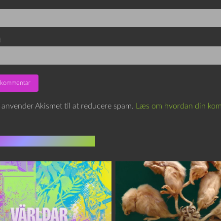
d
e anvender Akismet til at reducere spam.
Læs om hvordan din kom
indlæg i samme dur