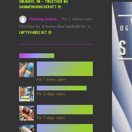
Soloævl 40 – Together og
sammenhængskraft (1)
Henning Andersen
For 1 måned siden
Med fare for at kunne blive beskyldt for, at være…
Loftsværelset (1)
Seneste indlæg
Episode 360 – VHS Fast
Forward og
Notérgranater
For 7 timer siden
youtubes lyksaligheder
For 2 dage siden
Sommerskole Eksamen 4 –
Synth Wave og Venskab
For 7 dage siden
Sommerskole Eksamen 3 –
Synth Wave og Solipsisme