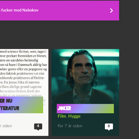
n fucker med Nabokov
 er nu
tteratur
JOKER
Film
,
Hygge
r siden
4
For 7 år siden
6