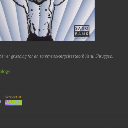
der er grundlag for en sammensværgelsesteori! Xenu Shrugged.
ology
Skrevet af
Janus