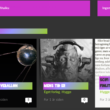
fihaiku
Inge
indlæg i samme dur
Scifi
øveballon
Mens tid er
finli
Eget forlag
,
Hygge
Hygge
 siden
5
For 1 år siden
0
For 3 å