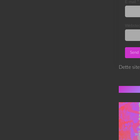
E-mail
*
Webste
Dette sit
Flere 